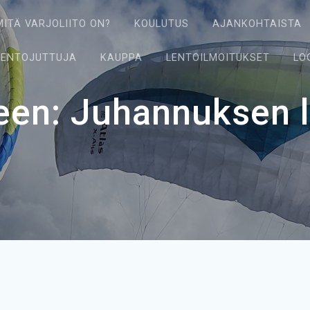
MITÄ VARJOLIITO ON?
KOULUTUS
AJANKOHTAISTA
LENTOJUTTUJA
KAUPPA
LENTOILMOITUKSET
LO
een: Juhannuksen 