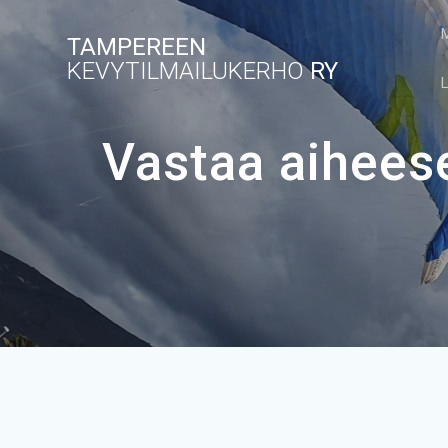
Skip
to
TAMPEREEN
content
KEVYTILMAILUKERHO
RY
Vastaa aihees