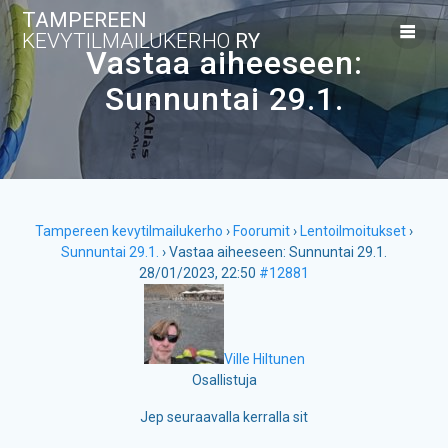
Skip
TAMPEREEN
to
KEVYTILMAILUKERHO
RY
content
Vastaa aiheeseen:
Sunnuntai 29.1.
Tampereen kevytilmailukerho
›
Foorumit
›
Lentoilmoitukset
›
Sunnuntai 29.1.
›
Vastaa aiheeseen: Sunnuntai 29.1.
28/01/2023, 22:50
#12881
Ville Hiltunen
Osallistuja
Jep seuraavalla kerralla sit