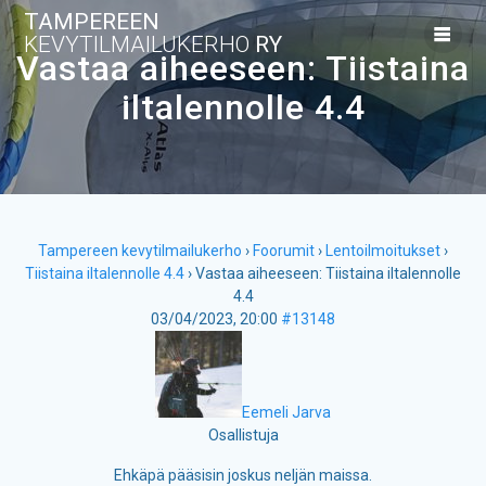
Skip
TAMPEREEN
to
KEVYTILMAILUKERHO
RY
content
Vastaa aiheeseen: Tiistaina
iltalennolle 4.4
Tampereen kevytilmailukerho
›
Foorumit
›
Lentoilmoitukset
›
Tiistaina iltalennolle 4.4
›
Vastaa aiheeseen: Tiistaina iltalennolle
4.4
03/04/2023, 20:00
#13148
Eemeli Jarva
Osallistuja
Ehkäpä pääsisin joskus neljän maissa.