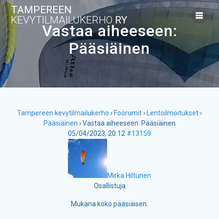
Skip
TAMPEREEN
to
KEVYTILMAILUKERHO
RY
content
Vastaa aiheeseen:
Pääsiäinen
Tampereen kevytilmailukerho
›
Foorumit
›
Lentoilmoitukset
›
Pääsiäinen
›
Vastaa aiheeseen: Pääsiäinen
05/04/2023, 20:12
#13159
Mirka Hiltunen
Osallistuja
Mukana koko pääsiäisen.