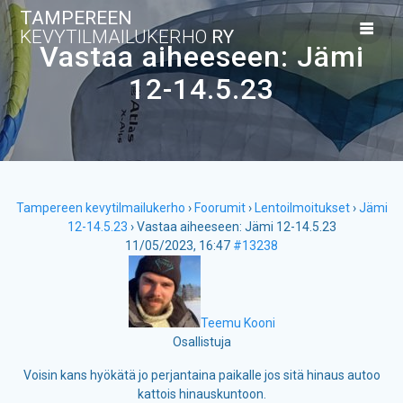
Skip
TAMPEREEN
to
KEVYTILMAILUKERHO
RY
content
Vastaa aiheeseen: Jämi
12-14.5.23
Tampereen kevytilmailukerho
›
Foorumit
›
Lentoilmoitukset
›
Jämi
12-14.5.23
›
Vastaa aiheeseen: Jämi 12-14.5.23
11/05/2023, 16:47
#13238
Teemu Kooni
Osallistuja
Voisin kans hyökätä jo perjantaina paikalle jos sitä hinaus autoo
kattois hinauskuntoon.