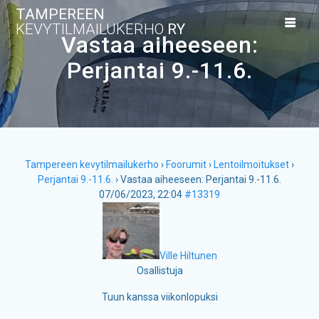
Skip
TAMPEREEN
to
KEVYTILMAILUKERHO
RY
content
Vastaa aiheeseen:
Perjantai 9.-11.6.
Tampereen kevytilmailukerho
›
Foorumit
›
Lentoilmoitukset
›
Perjantai 9.-11.6.
›
Vastaa aiheeseen: Perjantai 9.-11.6.
07/06/2023, 22:04
#13319
Ville Hiltunen
Osallistuja
Tuun kanssa viikonlopuksi