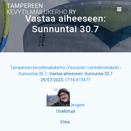
Skip
TAMPEREEN
to
KEVYTILMAILUKERHO
RY
content
Vastaa aiheeseen:
Sunnuntai 30.7
Tampereen kevytilmailukerho
›
Foorumit
›
Lentoilmoitukset
›
Sunnuntai 30.7
›
Vastaa aiheeseen: Sunnuntai 30.7
29/07/2023, 17:14
#13477
Jevgeni
Osallistuja
Ehkä.