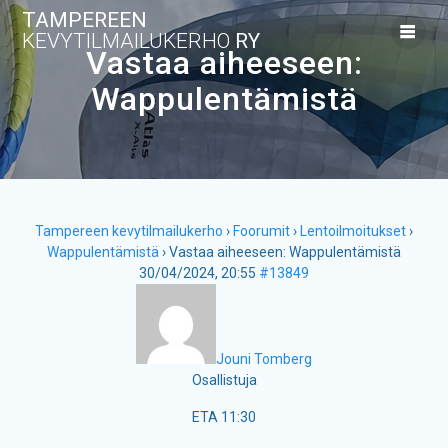
Skip
TAMPEREEN
to
KEVYTILMAILUKERHO
RY
content
Vastaa aiheeseen:
Wappulentämistä
Tampereen kevytilmailukerho
›
Foorumit
›
Lentoilmoitukset
›
Wappulentämistä
›
Vastaa aiheeseen: Wappulentämistä
30/04/2024, 20:55
#13849
Jouni Tomberg
Osallistuja
ETA 11:30