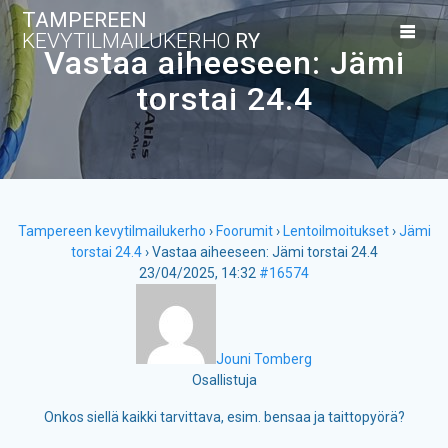
Skip
TAMPEREEN
to
KEVYTILMAILUKERHO
RY
content
Vastaa aiheeseen: Jämi
torstai 24.4
Tampereen kevytilmailukerho
›
Foorumit
›
Lentoilmoitukset
›
Jämi
torstai 24.4
›
Vastaa aiheeseen: Jämi torstai 24.4
23/04/2025, 14:32
#16574
Jouni Tomberg
Osallistuja
Onkos siellä kaikki tarvittava, esim. bensaa ja taittopyörä?