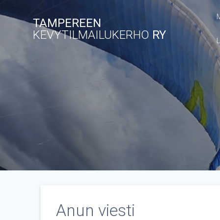
Skip
to
TAMPEREEN
content
KEVYTILMAILUKERHO
RY
Anun viesti