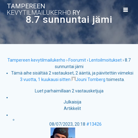
Skip
TAMPEREEN
to
KEVYTILMAILUKERHO
RY
content
8.7 sunnuntai jämi
Tampereen kevytilmailukerho
›
Foorumit
›
Lentoilmoitukset
›
8.7
sunnuntai jämi
Tämä aihe sisältää 2 vastaukset, 2 ääntä, ja päivitettiin viimeksi
3 vuotta, 1 kuukausi sitten
Jouni Tomberg
toimesta.
Luet parhaimillaan 2 vastausketjuja
Julkaisija
Artikkelit
08/07/2023, 20:18
#13426