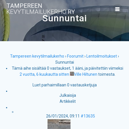
Skip
TAMPEREEN
to
KEVYTILMAILUKERHO
RY
content
Sunnuntai
Tampereen kevytilmailukerho
›
Foorumit
›
Lentoilmoitukset
›
Sunnuntai
Tämä aihe sisältää 0 vastaukset, 1 ääni, ja päivitettiin viimeksi
2 vuotta, 6 kuukautta sitten
Ville Hiltunen
toimesta.
Luet parhaimillaan 0 vastausketjuja
Julkaisija
Artikkelit
26/01/2024, 09:11
#13635