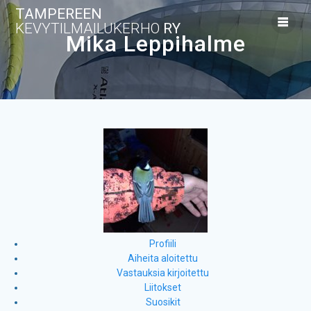
Skip
TAMPEREEN
to
KEVYTILMAILUKERHO
RY
content
Mika Leppihalme
Profiili
Aiheita aloitettu
Vastauksia kirjoitettu
Liitokset
Suosikit